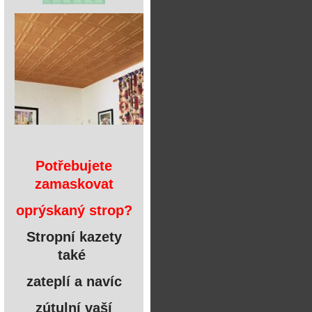
Potřebujete
zamaskovat
oprýskaný strop?
Stropní kazety
také
zateplí a navíc
zútulní vaší