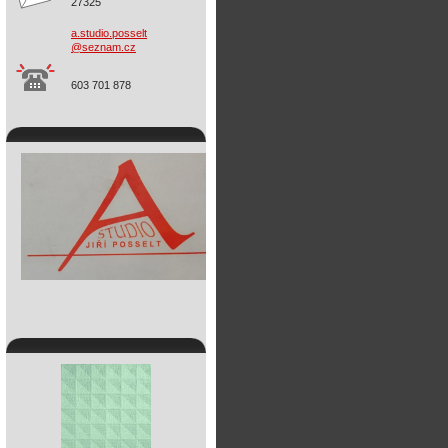
27325
a.studio
.posselt
@seznam.
cz
603 701 878